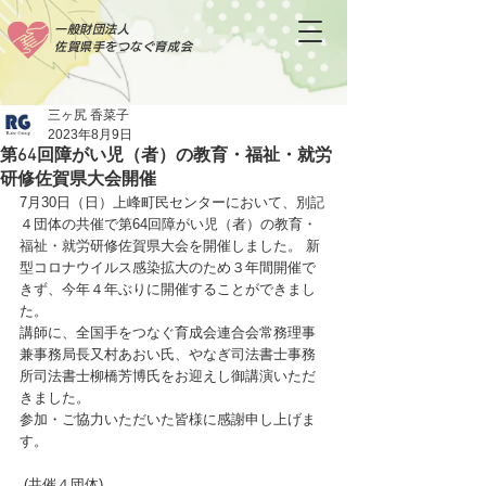
一般財団法人
佐賀県手をつなぐ育成会
三ヶ尻 香菜子
2023年8月9日
第64回障がい児（者）の教育・福祉・就労
研修佐賀県大会開催
7月30日（日）上峰町民センターにおいて、別記
４団体の共催で第64回障がい児（者）の教育・
福祉・就労研修佐賀県大会を開催しました。 新
型コロナウイルス感染拡大のため３年間開催で
きず、今年４年ぶりに開催することができまし
た。
講師に、全国手をつなぐ育成会連合会常務理事
兼事務局長又村あおい氏、やなぎ司法書士事務
所司法書士柳橋芳博氏をお迎えし御講演いただ
きました。
参加・ご協力いただいた皆様に感謝申し上げま
す。
 (共催４団体)